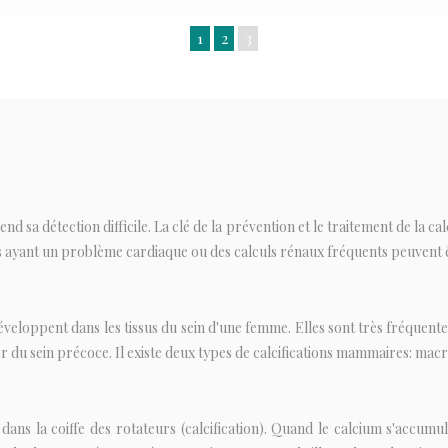
1
2
3
sa détection difficile. La clé de la prévention et le traitement de la cal
ayant un problème cardiaque ou des calculs rénaux fréquents peuvent être
éveloppent dans les tissus du sein d'une femme. Elles sont très fréquen
du sein précoce. Il existe deux types de calcifications mammaires: macroc
m dans la coiffe des rotateurs (calcification). Quand le calcium s'accu