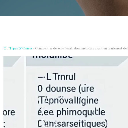
/
Types & Causes
/ Comment se déroule l’évaluation médicale avant un traitement de l