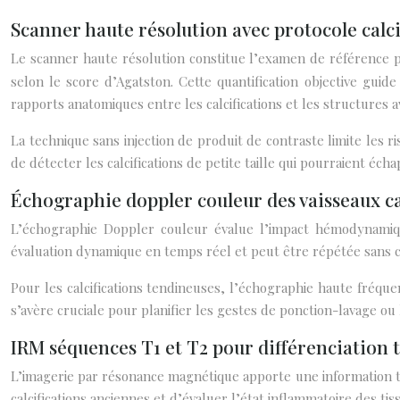
Scanner haute résolution avec protocole cal
Le scanner haute résolution constitue l’examen de référence po
selon le score d’Agatston. Cette quantification objective guide
rapports anatomiques entre les calcifications et les structures a
La technique sans injection de produit de contraste limite les r
de détecter les calcifications de petite taille qui pourraient éch
Échographie doppler couleur des vaisseaux ca
L’échographie Doppler couleur évalue l’impact hémodynamique 
évaluation dynamique en temps réel et peut être répétée sans con
Pour les calcifications tendineuses, l’échographie haute fréque
s’avère cruciale pour planifier les gestes de ponction-lavage ou 
IRM séquences T1 et T2 pour différenciation t
L’imagerie par résonance magnétique apporte une information ti
calcifications anciennes et d’évaluer l’état inflammatoire des ti