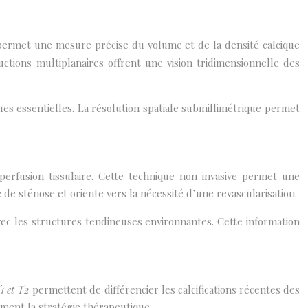
permet une mesure précise du volume et de la densité calcique
ructions multiplanaires offrent une vision tridimensionnelle des
ques essentielles. La résolution spatiale submillimétrique permet
perfusion tissulaire. Cette technique non invasive permet une
de sténose et oriente vers la nécessité d’une revascularisation.
avec les structures tendineuses environnantes. Cette information
T1 et T2
permettent de différencier les calcifications récentes des
tement la stratégie thérapeutique.