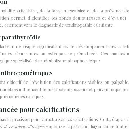
ion
ilité articulaire, de la force musculaire et de la présence de
tion permet d’identifier les zones douloureuses et d’évaluer l
orientent vers le diagnostic de tendinopathie calcifiante.
erparathyroïdie
cteur de risque significatif dans le développement des calcifi
es rénales récurrentes ou ostéoporose prématurée. Ces manifest
ologique spécialisée du métabolisme phosphocalcique.
anthropométriques
 objectif de l’évolution des calcifications visibles ou palpab
 paramètres influencent le métabolisme osseux et peuvent impacter 
 phénomènes calciques.
ncée pour calcifications
te précision pour caractériser les calcifications. Cette étape cruci
iée des examens d’imagerie
optimise la précision diagnostique tout en