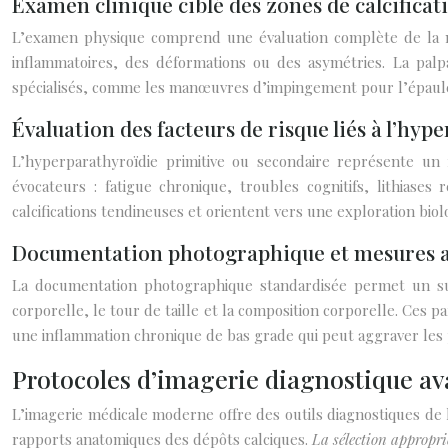
Examen clinique ciblé des zones de calcificat
L’examen physique comprend une évaluation complète de la mob
inflammatoires, des déformations ou des asymétries. La palpa
spécialisés, comme les manœuvres d’impingement pour l’épaule, 
Évaluation des facteurs de risque liés à l’hyp
L’hyperparathyroïdie primitive ou secondaire représente un fa
évocateurs : fatigue chronique, troubles cognitifs, lithias
calcifications tendineuses et orientent vers une exploration bi
Documentation photographique et mesures 
La documentation photographique standardisée permet un suivi
corporelle, le tour de taille et la composition corporelle. Ces
une inflammation chronique de bas grade qui peut aggraver les
Protocoles d’imagerie diagnostique ava
L’imagerie médicale moderne offre des outils diagnostiques de hau
rapports anatomiques des dépôts calciques.
La sélection appropr