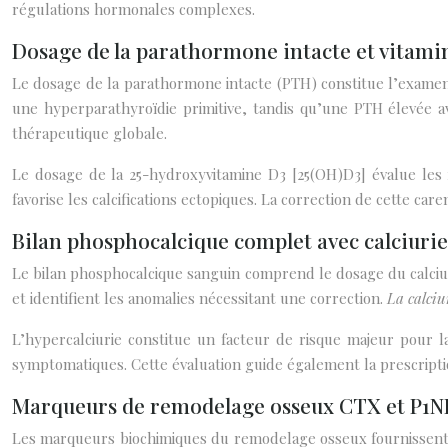
régulations hormonales complexes.
Dosage de la parathormone intacte et vitami
Le dosage de la parathormone intacte (PTH) constitue l’exame
une hyperparathyroïdie primitive, tandis qu’une PTH élevée a
thérapeutique globale.
Le dosage de la 25-hydroxyvitamine D3 [25(OH)D3] évalue les 
favorise les calcifications ectopiques. La correction de cette car
Bilan phosphocalcique complet avec calciurie
Le bilan phosphocalcique sanguin comprend le dosage du calcium
et identifient les anomalies nécessitant une correction.
La calciu
L’hypercalciurie constitue un facteur de risque majeur pour la
symptomatiques. Cette évaluation guide également la prescript
Marqueurs de remodelage osseux CTX et P1N
Les marqueurs biochimiques du remodelage osseux fournissent de