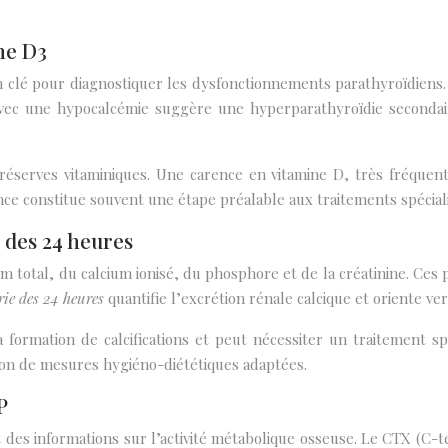
ne D3
n clé pour diagnostiquer les dysfonctionnements parathyroïdiens
vec une hypocalcémie suggère une hyperparathyroïdie secondaire.
réserves vitaminiques. Une carence en vitamine D, très fréquent
ence constitue souvent une étape préalable aux traitements spécialis
 des 24 heures
 total, du calcium ionisé, du phosphore et de la créatinine. Ces 
rie des 24 heures
quantifie l’excrétion rénale calcique et oriente ve
 formation de calcifications et peut nécessiter un traitement spé
ion de mesures hygiéno-diététiques adaptées.
P
s informations sur l’activité métabolique osseuse. Le CTX (C-ter