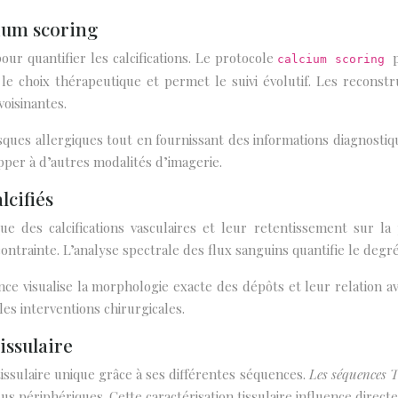
cium scoring
ur quantifier les calcifications. Le protocole
calcium scoring
 le choix thérapeutique et permet le suivi évolutif. Les reconst
voisinantes.
isques allergiques tout en fournissant des informations diagnosti
apper à d’autres modalités d’imagerie.
lcifiés
des calcifications vasculaires et leur retentissement sur la 
trainte. L’analyse spectrale des flux sanguins quantifie le degré 
nce visualise la morphologie exacte des dépôts et leur relation 
les interventions chirurgicales.
issulaire
ssulaire unique grâce à ses différentes séquences.
Les séquences 
ssus périphériques. Cette caractérisation tissulaire influence direc