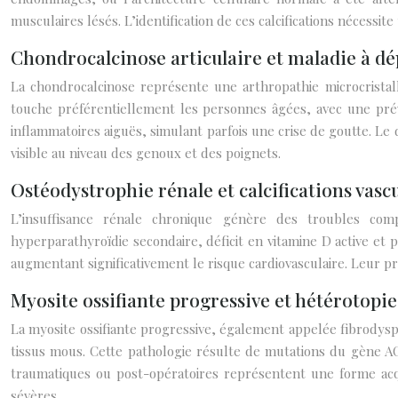
musculaires lésés. L’identification de ces calcifications néces
Chondrocalcinose articulaire et maladie à d
La chondrocalcinose représente une arthropathie microcristall
touche préférentiellement les personnes âgées, avec une prév
inflammatoires aiguës, simulant parfois une crise de goutte. Le 
visible au niveau des genoux et des poignets.
Ostéodystrophie rénale et calcifications vas
L’insuffisance rénale chronique génère des troubles comp
hyperparathyroïdie secondaire, déficit en vitamine D active et
augmentant significativement le risque cardiovasculaire. Leur p
Myosite ossifiante progressive et hétérotopie
La myosite ossifiante progressive, également appelée fibrodyspl
tissus mous. Cette pathologie résulte de mutations du gène A
traumatiques ou post-opératoires représentent une forme acq
sévères.