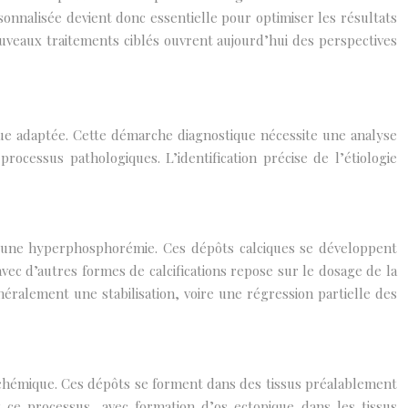
onnalisée devient donc essentielle pour optimiser les résultats
ouveaux traitements ciblés ouvrent aujourd’hui des perspectives
tique adaptée. Cette démarche diagnostique nécessite une analyse
ocessus pathologiques. L’identification précise de l’étiologie
 d’une hyperphosphorémie. Ces dépôts calciques se développent
vec d’autres formes de calcifications repose sur le dosage de la
ralement une stabilisation, voire une régression partielle des
 ischémique. Ces dépôts se forment dans des tissus préalablement
t ce processus, avec formation d’os ectopique dans les tissus