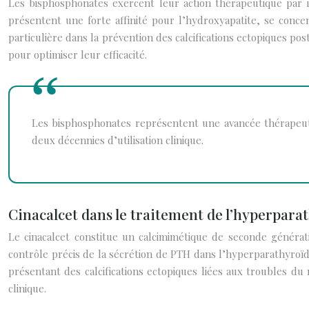
Les bisphosphonates exercent leur action thérapeutique par in
présentent une forte affinité pour l’hydroxyapatite, se conce
particulière dans la prévention des calcifications ectopiques po
pour optimiser leur efficacité.
Les bisphosphonates représentent une avancée thérapeutiq
deux décennies d’utilisation clinique.
Cinacalcet dans le traitement de l’hyperpara
Le cinacalcet constitue un calcimimétique de seconde généra
contrôle précis de la sécrétion de PTH dans l’hyperparathyroïdi
présentant des calcifications ectopiques liées aux troubles du
clinique.