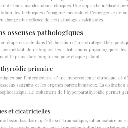
é de leurs manifestations cliniques. Une approche médicale pers
évolution des techniques d’imagerie médicale et l’émergence de n
charge plus efficace de ces pathologies calcifiantes.
ions osseuses pathologiques
e une étape cruciale dans l’élaboration d’une stratégie thérapeu
ermettant de distinguer les calcifications physiologiques des pr
ent le pronostic à long terme pour chaque patient.
athyroïdie primaire
statiques par l’intermédiaire d’une hypercalcémie chronique et
vaisseaux sanguins et les organes parenchymateux. La distinction a
sphocalcique. Le traitement de l’hyperparathyroïdie permet géné
s et cicatricielles
ne lésion tissulaire, qu’elle soit traumatique, inflammatoire ou
érée. La
myosite ossifiante
post-traumatique illustre parfaitemen