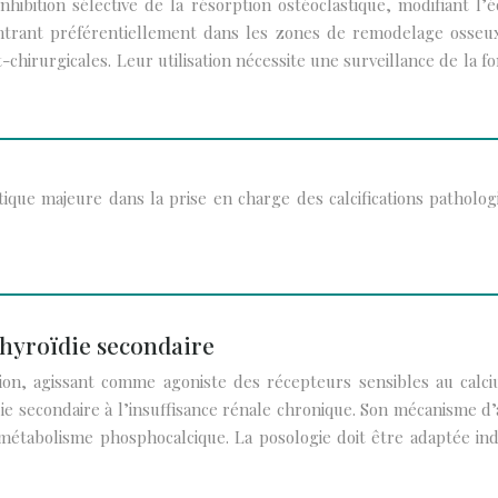
hibition sélective de la résorption ostéoclastique, modifiant l’
ntrant préférentiellement dans les zones de remodelage osseux 
st-chirurgicales. Leur utilisation nécessite une surveillance de la
ue majeure dans la prise en charge des calcifications pathologiq
thyroïdie secondaire
tion, agissant comme agoniste des récepteurs sensibles au calc
e secondaire à l’insuffisance rénale chronique. Son mécanisme d’
 métabolisme phosphocalcique. La posologie doit être adaptée in