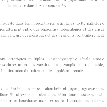
 ou inflammatoire dans la zone concernée.
ydraté dans les fibrocartilages articulaires. Cette pathologie
ques alternent entre des phases asymptomatiques et des crises
ication linéaire des ménisques et des ligaments, particulièrement
ns ectopiques multiples. L’ostéodystrophie rénale associe
 vasculaires urémiques constituent une complication redoutable,
t l’optimisation du traitement de suppléance rénale.
 caractérisée par une ossification hétérotopique progressive des
(Bone Morphogenetic Protein). Les hétérotopies osseuses post-
ventions orthopédiques majeures ou les traumatismes crâniens