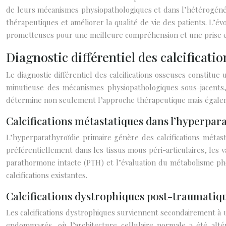
de leurs mécanismes physiopathologiques et dans l’hétérogénéit
thérapeutiques et améliorer la qualité de vie des patients. L’
prometteuses pour une meilleure compréhension et une prise en 
Diagnostic différentiel des calcificat
Le diagnostic différentiel des calcifications osseuses constitu
minutieuse des mécanismes physiopathologiques sous-jacents, p
détermine non seulement l’approche thérapeutique mais égalem
Calcifications métastatiques dans l’hyperpar
L’hyperparathyroïdie primaire génère des calcifications méta
préférentiellement dans les tissus mous péri-articulaires, les 
parathormone intacte (PTH) et l’évaluation du métabolisme pho
calcifications existantes.
Calcifications dystrophiques post-traumatique
Les calcifications dystrophiques surviennent secondairement à u
endommagés, où l’architecture cellulaire normale a été alt