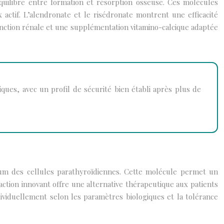
équilibre entre formation et résorption osseuse. Ces molécules
actif. L’alendronate et le risédronate montrent une efficacité
 fonction rénale et une supplémentation vitamino-calcique adaptée
ues, avec un profil de sécurité bien établi après plus de
ium des cellules parathyroïdiennes. Cette molécule permet un
action innovant offre une alternative thérapeutique aux patients
dividuellement selon les paramètres biologiques et la tolérance