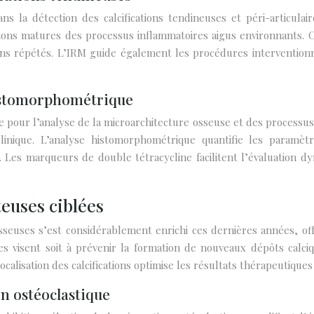
la détection des calcifications tendineuses et péri-articulair
ations matures des processus inflammatoires aigus environnants.
ens répétés. L’IRM guide également les procédures interventionn
histomorphométrique
 pour l’analyse de la microarchitecture osseuse et des processus 
inique. L’analyse histomorphométrique quantifie les paramè
. Les marqueurs de double tétracycline facilitent l’évaluation dy
euses ciblées
osseuses s’est considérablement enrichi ces dernières années, of
visent soit à prévenir la formation de nouveaux dépôts calciques,
 localisation des calcifications optimise les résultats thérapeutique
on ostéoclastique