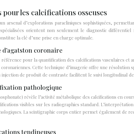
 pour les calcifications osseuses
e un arsenal d’explorations paracliniques sophistiquées, permetta
s spécialisées orientent non seulement le diagnostic différentie
onstitue la clé d’une prise en charge optimale.
 d’agatston coronaire
férence pour la quantification des calcifications vasculaires et a
ns coronariennes. Cette technique d’imagerie offre une résolution s
njection de produit de contraste facilitent le suivi longitudinal des
fixation pathologique
honate) révèle l’activité métabolique des calcifications en cours
ifications visibles sur les radiographies standard. L’interprétatio
thologiques. La scintigraphie corps entier permet également de rec
ications tendineuses