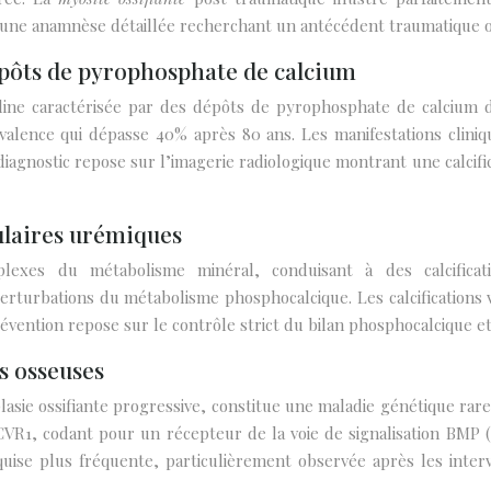
site une anamnèse détaillée recherchant un antécédent traumatique
épôts de pyrophosphate de calcium
ine caractérisée par des dépôts de pyrophosphate de calcium dih
alence qui dépasse 40% après 80 ans. Les manifestations clini
diagnostic repose sur l’imagerie radiologique montrant une calcif
culaires urémiques
lexes du métabolisme minéral, conduisant à des calcificatio
 perturbations du métabolisme phosphocalcique. Les calcifications
révention repose sur le contrôle strict du bilan phosphocalcique e
s osseuses
asie ossifiante progressive, constitue une maladie génétique rare
CVR1, codant pour un récepteur de la voie de signalisation BMP 
uise plus fréquente, particulièrement observée après les inter