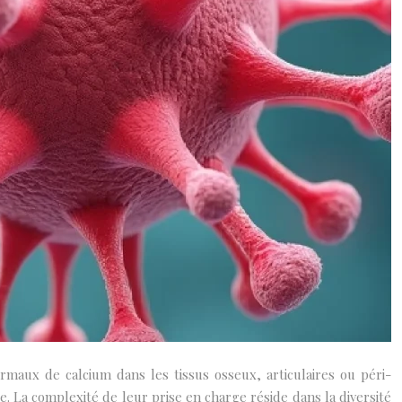
maux de calcium dans les tissus osseux, articulaires ou péri-
. La complexité de leur prise en charge réside dans la diversité