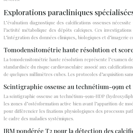
Explorations paracliniques spécialisées
L’évaluation diagnostique des calcifications osseuses nécessit
l’activité métabolique des dépôts calciques. Ces investigation
L’intégration des données cliniques, biologiques et d’imagerie c
Tomodensitométrie haute résolution et score
La tomodensitométrie haute résolution représente l’examen de ré
standardisée du risque cardiovasculaire associé aux calcificatio
de quelques millimètres cubes. Les protocoles d’acquisition sans i
Scintigraphie osseuse au technétium-99m et 
La scintigraphie osseuse au technétium-99m-HDP (hydroxydiphosp
les zones d’ostéoformation active bien avant l’apparition de mod
pour différencier les fixations physiologiques des processus pa
le cadre des maladies systémiques.
IRM pondérée T2 pour la détection des calcif