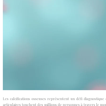
Les calcifications osseuses représentent un défi diagnostiqu
articulaires touchent des millions de personnes à travers le mo