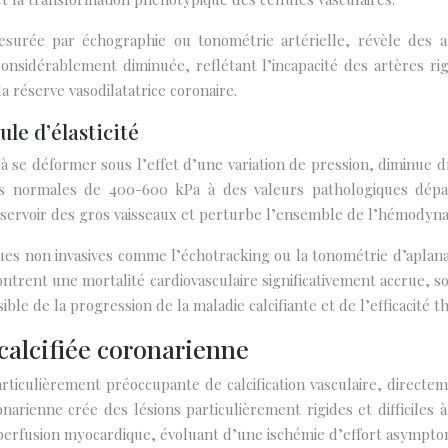
urée par échographie ou tonométrie artérielle, révèle des alté
considérablement diminuée, reflétant l’incapacité des artères rig
a réserve vasodilatatrice coronaire.
le d’élasticité
u à se déformer sous l’effet d’une variation de pression, diminue d
s normales de 400-600 kPa à des valeurs pathologiques dépas
éservoir des gros vaisseaux et perturbe l’ensemble de l’hémodyn
ques non invasives comme l’échotracking ou la tonométrie d’aplana
ontrent une mortalité cardiovasculaire significativement accrue, 
e de la progression de la maladie calcifiante et de l’efficacité t
 calcifiée coronarienne
articulièrement préoccupante de calcification vasculaire, directe
onarienne crée des lésions particulièrement rigides et difficiles 
la perfusion myocardique, évoluant d’une ischémie d’effort asympt