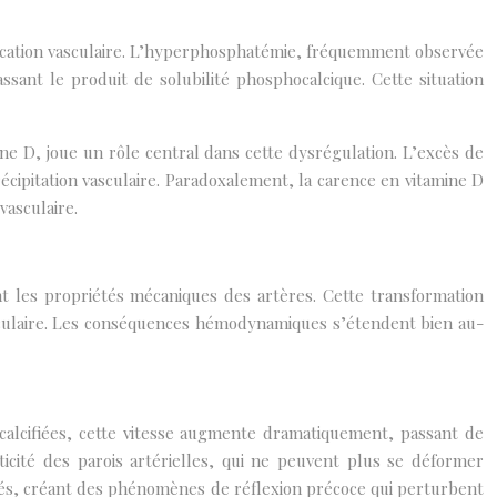
ification vasculaire. L’hyperphosphatémie, fréquemment observée
ssant le produit de solubilité phosphocalcique. Cette situation
ne D, joue un rôle central dans cette dysrégulation. L’excès de
récipitation vasculaire. Paradoxalement, la carence en vitamine D
vasculaire.
nt les propriétés mécaniques des artères. Cette transformation
sculaire. Les conséquences hémodynamiques s’étendent bien au-
 calcifiées, cette vitesse augmente dramatiquement, passant de
icité des parois artérielles, qui ne peuvent plus se déformer
ifiés, créant des phénomènes de réflexion précoce qui perturbent