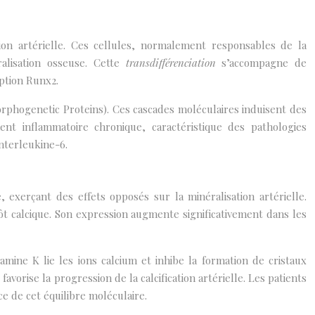
tion artérielle. Ces cellules, normalement responsables de la
éralisation osseuse. Cette
transdifférenciation
s’accompagne de
iption Runx2.
orphogenetic Proteins). Ces cascades moléculaires induisent des
ent inflammatoire chronique, caractéristique des pathologies
nterleukine-6.
 exerçant des effets opposés sur la minéralisation artérielle.
pôt calcique. Son expression augmente significativement dans les
amine K lie les ions calcium et inhibe la formation de cristaux
avorise la progression de la calcification artérielle. Les patients
ce de cet équilibre moléculaire.