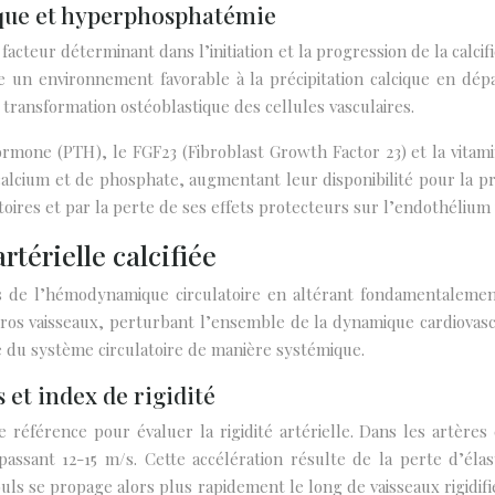
que et hyperphosphatémie
acteur déterminant dans l’initiation et la progression de la calc
ée un environnement favorable à la précipitation calcique en dépa
 transformation ostéoblastique des cellules vasculaires.
mone (PTH), le FGF23 (Fibroblast Growth Factor 23) et la vitami
de calcium et de phosphate, augmentant leur disponibilité pour la p
oires et par la perte de ses effets protecteurs sur l’endothélium 
térielle calcifiée
des de l’hémodynamique circulatoire en altérant fondamentaleme
ros vaisseaux, perturbant l’ensemble de la dynamique cardiova
e du système circulatoire de manière systémique.
 et index de rigidité
 référence pour évaluer la rigidité artérielle. Dans les artères
ssant 12-15 m/s. Cette accélération résulte de la perte d’élast
pouls se propage alors plus rapidement le long de vaisseaux rigid