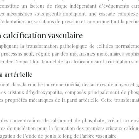
e constitue un facteur de risque indépendant d’événements card
Les mécanismes sous-jacents impliquent une cascade complexe de
d’adaptation aux variations de pression et compromettant la perfus
calcification vasculaire
impliquant la transformation pathologique de cellules normale
processus actif, régulé par des mécanismes moléculaires sophist
er l’impact fonctionnel de la calcification sur la circulation san
 artérielle
nt dans la couche moyenne (média) des artères de moyen et gros ca
e. Les cristaux d’hydroxyapatite, composés principalement de pho
 propriétés mécaniques de la paroi artérielle. Cette transformat
 des concentrations de calcium et de phosphate, créant un envi
sites de nucléation pour la formation des premiers cristaux calciq
gation de l’onde de pouls le long de l’arbre vasculaire.