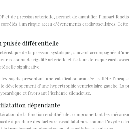
OP et de pression artérielle, permet de quantifier l’impact fonction
 corrélés à un risque accru d’événements cardiovasculaires. Cette
.
 pulsée différentielle
actéristique de la pression systolique, souvent accompagnée d’une 
eur reconnu de rigidité artérielle et facteur de risque cardiovas
rielle significative.
 sujets présentant une calcification avancée, reflète l’incapacit
se le développement d’une hypertrophie ventriculaire gauche. La p
ocardique et favorisant l’ischémie silencieuse.
odilatation dépendante
altération de la fonction endothéliale, compromettant les mécanis
pacité à produire des facteurs vasodilatateurs comme l’oxyde nit
 et la transformation phénotypique des cellules vasculaires.