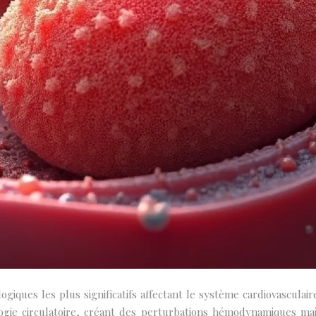
logiques les plus significatifs affectant le système cardiovascul
logie circulatoire, créant des perturbations hémodynamiques maje