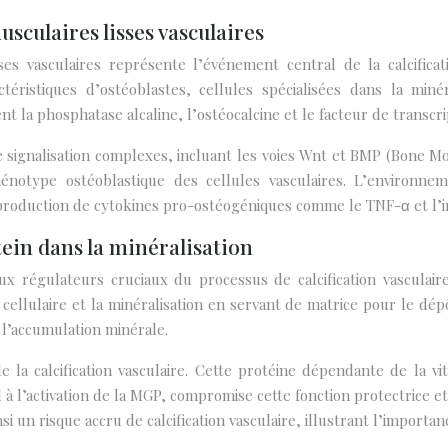
sculaires lisses vasculaires
es vasculaires représente l’événement central de la calcifica
ctéristiques d’ostéoblastes, cellules spécialisées dans la min
la phosphatase alcaline, l’ostéocalcine et le facteur de transcr
de signalisation complexes, incluant les voies Wnt et BMP (Bone M
énotype ostéoblastique des cellules vasculaires. L’environnem
a production de cytokines pro-ostéogéniques comme le TNF-α et l’i
tein dans la minéralisation
x régulateurs cruciaux du processus de calcification vasculaire,
cellulaire et la minéralisation en servant de matrice pour le dé
 l’accumulation minérale.
la calcification vasculaire. Cette protéine dépendante de la vit
 l’activation de la MGP, compromise cette fonction protectrice et f
i un risque accru de calcification vasculaire, illustrant l’importan