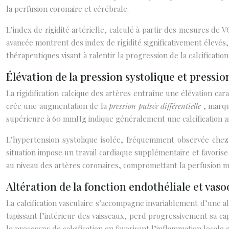
la perfusion coronaire et cérébrale.
L’index de rigidité artérielle, calculé à partir des mesures de V
avancée montrent des index de rigidité significativement élevés,
thérapeutiques visant à ralentir la progression de la calcification
Élévation de la pression systolique et pression
La rigidification calcique des artères entraîne une élévation car
crée une augmentation de la
pression pulsée différentielle
, marqu
supérieure à 60 mmHg indique généralement une calcification arté
L’hypertension systolique isolée, fréquemment observée chez les
situation impose un travail cardiaque supplémentaire et favori
au niveau des artères coronaires, compromettant la perfusion my
Altération de la fonction endothéliale et vas
La calcification vasculaire s’accompagne invariablement d’une 
tapissant l’intérieur des vaisseaux, perd progressivement sa ca
le processus de calcification en favorisant l’inflammation locale