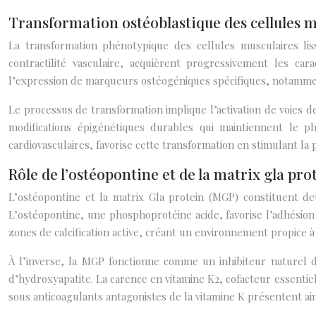
Transformation ostéoblastique des cellules mu
La transformation phénotypique des cellules musculaires liss
contractilité vasculaire, acquièrent progressivement les cara
l’expression de marqueurs ostéogéniques spécifiques, notamment 
Le processus de transformation implique l’activation de voies 
modifications épigénétiques durables qui maintiennent le ph
cardiovasculaires, favorise cette transformation en stimulant l
Rôle de l’ostéopontine et de la matrix gla pro
L’ostéopontine et la matrix Gla protein (MGP) constituent deu
L’ostéopontine, une phosphoprotéine acide, favorise l’adhésion 
zones de calcification active, créant un environnement propice à
À l’inverse, la MGP fonctionne comme un inhibiteur naturel de 
d’hydroxyapatite. La carence en vitamine K2, cofacteur essentiel à
sous anticoagulants antagonistes de la vitamine K présentent ains