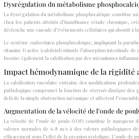
Dysrégulation du métabolisme phosphocalci
La dysrégulation du métabolisme phosphocalcique constitue un f
chez les patients atteints d’insuffisance rénale chronique, cr
déclenche une cascade d’événements cellulaires qui aboutit à la
Le système endocrinien phosphocalcique, impliquant la parathor
vitamine D active (calcitriol) stimule l’absorption intestinale 
favorise également la calcification par des mécanismes inflammat
Impact hémodynamique de la rigidité ar
La calcification vasculaire entraîne des modifications profon
pathologique compromet la fonction de
réservoir élastique
des g
delà de la simple obstruction mécanique et affectent l’ensembl
Augmentation de la vélocité de l’onde de pouls
La vélocité de l’onde de pouls (VOP) constitue le marqueur de
valeurs normales de 6-8 m/s à des valeurs pathologiques dépa
efficacement sous l’effet de la pression systolique. L’onde de 