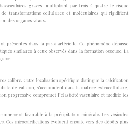
iovasculaires graves, multipliant par trois à quatre le risque
 transformations cellulaires et moléculaires qui rigidifient
ion des organes vitaux.
ment présentes dans la paroi artérielle. Ce phénomène dépasse
iqués similaires à ceux observés dans la formation osseuse. La
guine.
libre. Cette localisation spécifique distingue la calcification
sphate de calcium, s’accumulent dans la matrice extracellulaire,
ion progressive compromet l’élasticité vasculaire et modifie les
ronnement favorable à la précipitation minérale. Les vésicules
ues. Ces micocalcifications évoluent ensuite vers des dépôts plus