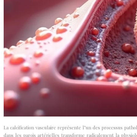
La calcification vasculaire représente l’un des processus patho
dans les parois artérielles transforme radicalement la physio