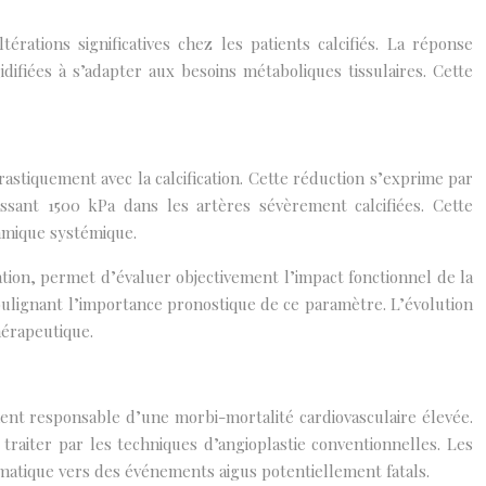
rations significatives chez les patients calcifiés. La réponse
idifiées à s’adapter aux besoins métaboliques tissulaires. Cette
rastiquement avec la calcification. Cette réduction s’exprime par
sant 1500 kPa dans les artères sévèrement calcifiées. Cette
amique systémique.
tion, permet d’évaluer objectivement l’impact fonctionnel de la
soulignant l’importance pronostique de ce paramètre. L’évolution
hérapeutique.
ment responsable d’une morbi-mortalité cardiovasculaire élevée.
à traiter par les techniques d’angioplastie conventionnelles. Les
omatique vers des événements aigus potentiellement fatals.