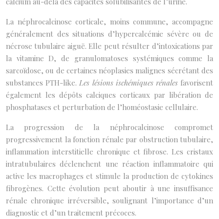
calcium au-delà des capacités solubilisantes de l’urine.
La néphrocalcinose corticale, moins commune, accompagne
généralement des situations d’hypercalcémie sévère ou de
nécrose tubulaire aiguë. Elle peut résulter d’intoxications par
la vitamine D, de granulomatoses systémiques comme la
sarcoïdose, ou de certaines néoplasies malignes sécrétant des
substances PTH-like.
Les lésions ischémiques rénales
favorisent
également les dépôts calciques corticaux par libération de
phosphatases et perturbation de l’homéostasie cellulaire.
La progression de la néphrocalcinose compromet
progressivement la fonction rénale par obstruction tubulaire,
inflammation interstitielle chronique et fibrose. Les cristaux
intratubulaires déclenchent une réaction inflammatoire qui
active les macrophages et stimule la production de cytokines
fibrogènes. Cette évolution peut aboutir à une insuffisance
rénale chronique irréversible, soulignant l’importance d’un
diagnostic et d’un traitement précoces.